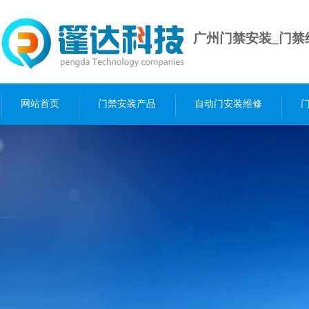
广州门禁安装_门禁
网站首页
门禁安装产品
自动门安装维修