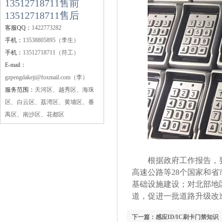
13512718711售前
13512718711售后
客服QQ：
1422773282
手机：
13538805895（李生）
手机：
13512718711（符工）
E-mail：
gzpengdakeji@foxmail.com（李）
服务范围：
天河区、越秀区、海珠
区、白云区、荔湾区、黄埔区、番
禺区、南沙区、花都区
根据政府工作报告，要
高速公路等28个国家和省
基础设施建设；对北部地
道，促进一批道路升级改
下一篇：感应ID/IC刷卡门禁知识