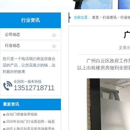
当前位置：
首页
>
行业资讯
>
行业
行业资讯
公司动态
行业动态
文章
您只需一个电话我们将提供最合
广州
白云区政府工作
适的产品，让您花最少的钱，达
以上出租楼房房做到全部
到最好的效果
全国统一服务热线
13512718711
最新资讯
自动门维修保养指南
2026年自动门行业新趋势：磁悬
浮技术与智能化升级引领未来
动态人脸识别是目前市场最受欢