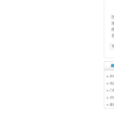
自
动
门
2
建