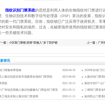
指纹识别门禁系统
的思想是利用人体的生物指纹对门禁进行
理、生物识别技术和数字信号处理器（DSP）算法的发展，指纹
求的新一代门禁系统。目前，指纹锁已广泛应用于政府机关、军
绝对安全和隐私的场所。过去，在秘密场所使用的指纹锁已逐渐
在一些关键技术问题。
下一篇：小区装门禁锁 疫情“防输入”多了防护锁
上一篇：广州
最新资讯
动门维修保养指南
2026-04-10
2026年自动
态人脸识别是目前市场最受欢迎的门禁系统
2023-06-04
引领未来
人脸识别门禁系
禁系统
2021-10-13
新款中控F7+云
021广州动态智能人脸识别摄像头门禁监控门禁安
2021-05-11
二维码门禁安全
筑工地实名制人脸识别门禁道闸
2020-11-13
如何防止门禁系统