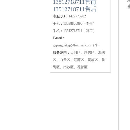
13512718711售前
13512718711售后
客服QQ：
1422773282
手机：
13538805895（李生）
手机：
13512718711（符工）
E-mail：
gzpengdakeji@foxmail.com（李）
服务范围：
天河区、越秀区、海珠
区、白云区、荔湾区、黄埔区、番
禺区、南沙区、花都区