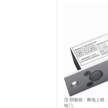
③ 阴极锁：断电上锁
铁门。