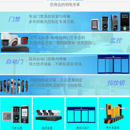
您身边的弱电专家
专业门禁系统安装与维修
门禁
多年经验为您制定专属方案。
监控安装/检修/维保我们是专业的
监控
急客户之所急，遇到故障将“优先安排”。
提供自动门安装与维修
自动门
强大技术储备，不断拓展多领域。
智能指纹锁安装，正品质量稳定
指纹锁
省心高效的售后保障7×24h在线。