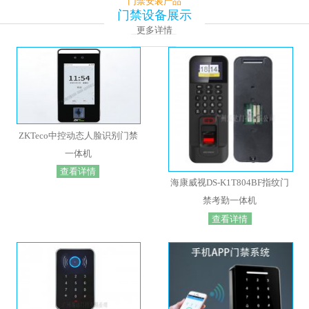
门禁安装产品
门禁设备展示
更多详情
ZKTeco中控动态人脸识别门禁
一体机
查看详情
海康威视DS-K1T804BF指纹门
禁考勤一体机
查看详情