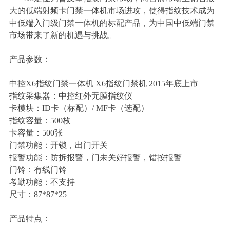
大的低端射频卡门禁一体机市场进攻，使得指纹技术成为
中低端入门级门禁一体机的标配产品，为中国中低端门禁
市场带来了新的机遇与挑战。
产品参数：
中控X6指纹门禁一体机
X6指纹门禁机 2015年底上市
指纹采集器：中控红外无膜指纹仪
卡模块：ID卡（标配）/ MF卡（选配）
指纹容量：500枚
卡容量：500张
门禁功能：开锁，出门开关
报警功能：防拆报警，门未关好报警，错按报警
门铃：有线门铃
考勤功能：不支持
尺寸：87*87*25
产品特点：