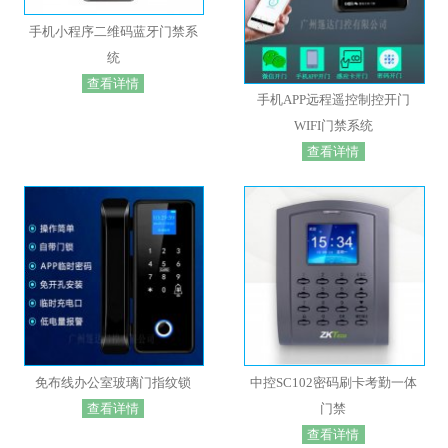
手机小程序二维码蓝牙门禁系
统
查看详情
手机APP远程遥控制控开门
WIFI门禁系统
查看详情
免布线办公室玻璃门指纹锁
中控SC102密码刷卡考勤一体
查看详情
门禁
查看详情