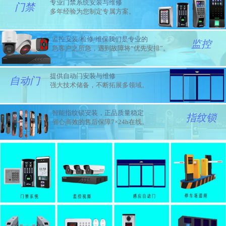
专业门禁系统安装与维修
门禁
多年经验为您制定专属方案。
监控安装/检修/维保我们是专业的
监控
急客户之所急，遇到故障将“优先安排”。
提供自动门安装与维修
自动门
强大技术储备，不断拓展多领域。
智能指纹锁安装，正品质量稳定
指纹锁
省心高效的售后保障7×24h在线。