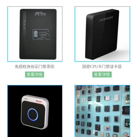
免授权身份证门禁系统
国密CPU卡门禁读卡器
查看详情
查看详情