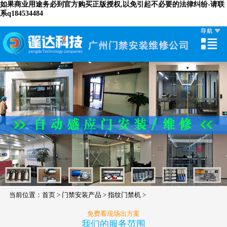
如果商业用途务必到官方购买正版授权,以免引起不必要的法律纠纷-请联
系q184534484
当前位置：
首页
>
门禁安装产品
>
指纹门禁机
>
免费看现场出方案
我们的服务范围