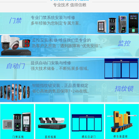
专业技术 值得信赖
专业门禁系统安装与维修
门禁
多年经验为您制定专属方案。
监控安装/检修/维保我们是专业的
监控
急客户之所急，遇到故障将“优先安排”。
提供自动门安装与维修
自动门
强大技术储备，不断拓展多领域。
智能指纹锁安装，正品质量稳定
指纹锁
省心高效的售后保障7×24h在线。