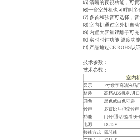
⑸ 清晰的夜視功能，可實
⑹一台室外机也可呼叫多
⑺ 多首和弦音可选择，
⑻ 室內机通过室外机自
⑼ 內置大容量鋰離子可充
⑽ 实时时钟功能,溫度功
⑾ 产品通过CE ROHS认
技术参数：
技术参数：
室内
显示
7寸数字高清液晶屏/分
材质
高档ABS机身.进口
颜色
黑色或白色可选
铃声
多首悦耳和弦铃声
功能
门铃/通话/监看/开
电源
DC15V
接线方式
四芯线