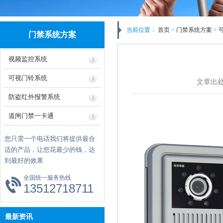
当前位置：
首页
>
门禁系统方案
>
门禁系统方案
视频监控系统
可视门铃系统
文章出
防盗红外报警系统
道闸门禁一卡通
您只需一个电话我们将提供最合
适的产品，让您花最少的钱，达
到最好的效果
全国统一服务热线
13512718711
最新资讯