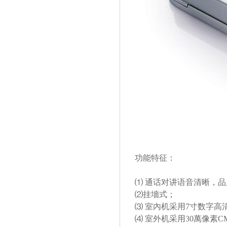
功能特征：
⑴ 通话对讲语音清晰，
⑵挂墻式；
⑶ 室內机采用7寸数字高
⑷ 室外机采用30萬像素