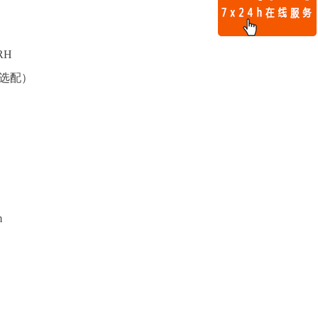
RH
可选配）
）
m