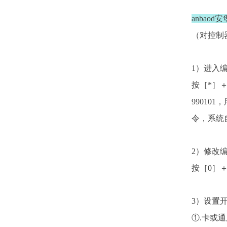
anbao
（对控制
1）进入
按［*］
9901
令，系统
2）修改
按［0］
3）设置
①.卡或通