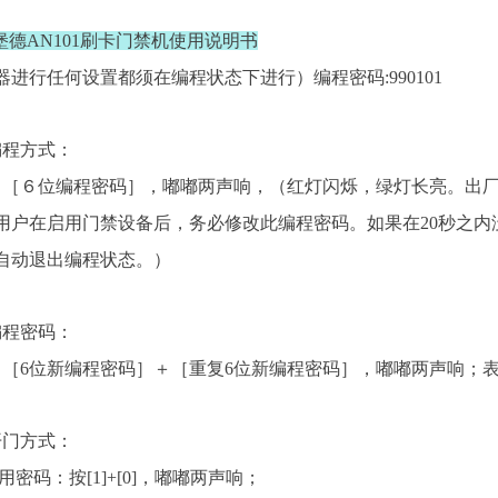
d安堡德AN101刷卡门禁机使用说明书
器进行任何设置都须在编程状态下进行）编程密码:990101
编程方式：
＋［６位编程密码］，嘟嘟两声响，（红灯闪烁，绿灯长亮。出
01，用户在启用门禁设备后，务必修改此编程密码。如果在20秒之
自动退出编程状态。）
编程密码：
＋［6位新编程密码］＋［重复6位新编程密码］，嘟嘟两声响；
开门方式：
用密码：按[1]+[0]，嘟嘟两声响；