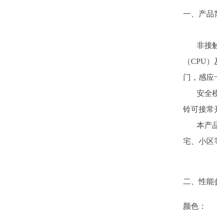
一、产品
非接触式
（CPU）
门，感应
安全模式
铃可接常
本产品提
宅、小区
二、性能
颜色：