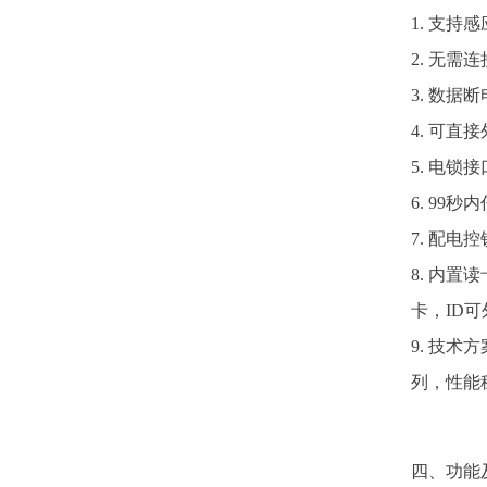
1. 支
2. 无
3. 数
4. 可直
5. 电
6. 99
7. 配电
8. 内置读
卡，ID
9. 技术
列，性能
四、功能