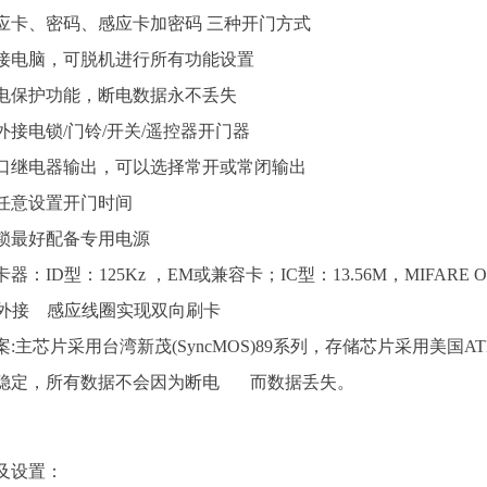
持感应卡、密码、感应卡加密码 三种开门方式
需连接电脑，可脱机进行所有功能设置
据断电保护功能，断电数据永不丢失
接外接电锁/门铃/开关/遥控器开门器
锁接口继电器输出，可以选择常开或常闭输出
秒内任意设置开门时间
控锁最好配备专用电源
卡器：ID型：125Kz ，EM或兼容卡；IC型：13.56M，MIFARE
可外接 感应线圈实现双向刷卡
方案:主芯片采用台湾新茂(SyncMOS)89系列，存储芯片采用美国ATM
稳定，所有数据不会因为断电 而数据丢失。
及设置：