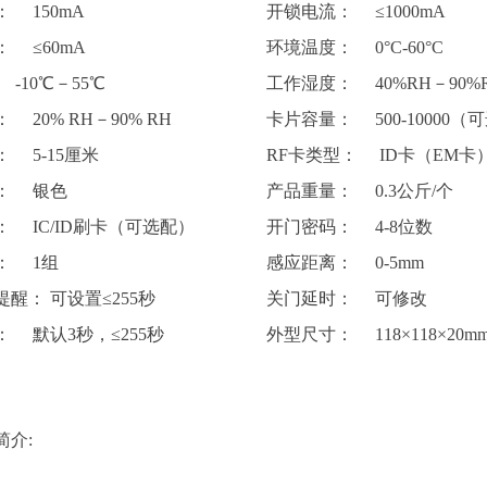
 150mA
开锁电流： ≤1000mA
 ≤60mA
环境温度： 0°C-60°C
10℃－55℃
工作湿度： 40%RH－90%
 20% RH－90% RH
卡片容量： 500-10000（
 5-15厘米
RF卡类型： ID卡（EM卡
： 银色
产品重量： 0.3公斤/个
 IC/ID刷卡（可选配）
开门密码： 4-8位数
： 1组
感应距离： 0-5mm
醒： 可设置≤255秒
关门延时： 可修改
 默认3秒，≤255秒
外型尺寸： 118×118×20m
简介: