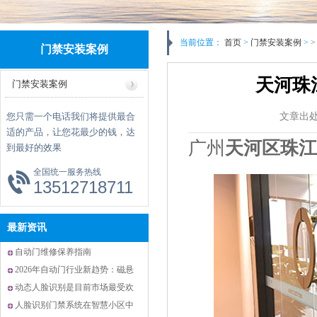
当前位置：
首页
>
门禁安装案例
>
>
门禁安装案例
天河珠
门禁安装案例
您只需一个电话我们将提供最合
文章出
适的产品，让您花最少的钱，达
广州
天河区珠江
到最好的效果
全国统一服务热线
13512718711
最新资讯
自动门维修保养指南
2026年自动门行业新趋势：磁悬
浮技术与智能化升级引领未来
动态人脸识别是目前市场最受欢
迎的门禁系统
人脸识别门禁系统在智慧小区中