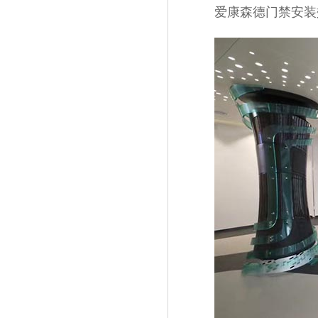
爱康森德门禁安装