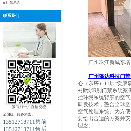
的应用
门禁系统
联系我们
广州珠江新城东塔安
广州篷达科技门禁
心（东塔）11层“爱
+指纹识别门禁系统案
控环境系统背景的空气
研发技术，整合全球空
空气处理系统。为方便
全国统一服务热线：
要给出合适的方案并安
13512718711售前
理念。
13512718711售后