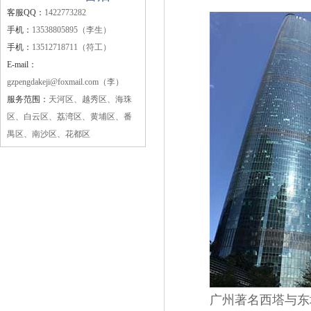
客服QQ：
1422773282
手机：
13538805895（李生）
手机：
13512718711（符工）
E-mail：
gzpengdakeji@foxmail.com（李）
服务范围：
天河区、越秀区、海珠
区、白云区、荔湾区、黄埔区、番
禺区、南沙区、花都区
广州著名西塔与东