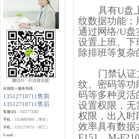
具有U盘上
纹数据功能；
通过网络/U
设置上班、下
除排班等复杂
门禁认证方式
纹、密码等功
全国统一服务热线：
码等多种灵活
13512718711售前
设置权限，无
13512718711售后
客服QQ：
1422773282
权限，出入时
手机：
13538805895（李生）
效率
具有数据共
手机：
13512718711（符工）
F151、M-F
E-mail：