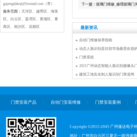
gzpengdakeji@foxmail.com（李）
下一篇：玻璃门维修_修理玻璃门
服务范围：
天河区、越秀区、海珠
区、白云区、荔湾区、黄埔区、番
禺区、南沙区、花都区
最新资讯
自动门维修保养指南
动态人脸识别是目前市场最受欢迎
门禁系统
2021广州动态智能人脸识别摄像头
建筑工地实名制人脸识别门禁道闸
门禁安装产品
自动门安装维修
门禁安装案例
Copyright ©2015-2045 广州篷
地址：广州市白云区江夏北一路强盛